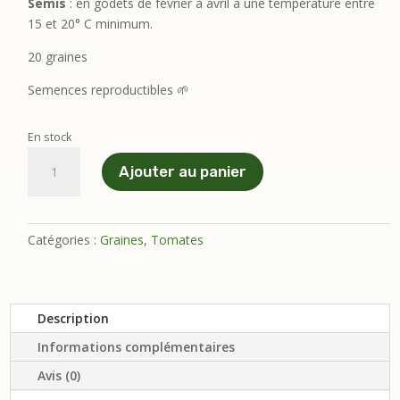
Semis
: en godets de février à avril à une température entre
15 et 20° C minimum.
20 graines
Semences reproductibles 🌱
En stock
quantité
Ajouter au panier
de
Tomate
cerise
Boulette
Catégories :
Graines
,
Tomates
de
Touraine
Description
Informations complémentaires
Avis (0)