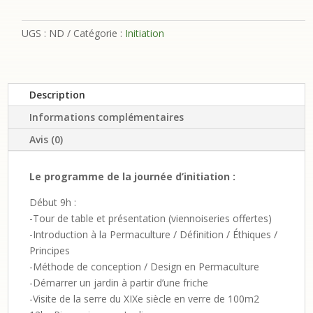
Réservez
votre
journée
UGS :
ND
Catégorie :
Initiation
d’initiation
à
la
Description
permaculture
Informations complémentaires
Avis (0)
Le programme de la journée d’initiation :
Début 9h :
-Tour de table et présentation (viennoiseries offertes)
-Introduction à la Permaculture / Définition / Éthiques /
Principes
-Méthode de conception / Design en Permaculture
-Démarrer un jardin à partir d’une friche
-Visite de la serre du XIXe siècle en verre de 100m2